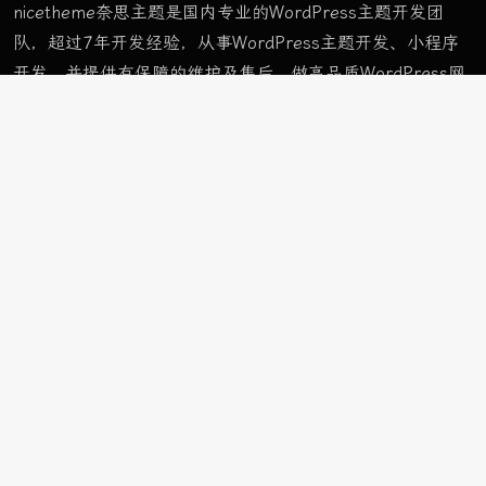
nicetheme奈思主题是国内专业的WordPress主题开发团
队，超过7年开发经验，从事WordPress主题开发、小程序
开发，并提供有保障的维护及售后。做高品质WordPress网
站认准nicetheme奈思主题。
栏目
首页样式
样式 A
样式 B
样式 C
ApolloTWO
栏目
车与出行
前沿科技
玩物志趣
页面
网址导航
精选栏目
购买主题
栏目
首页样式
样式 A
样式 B
样式 C
ApolloTWO
前沿科技
玩物志趣
车与出行
精选栏目
示例页面
网址导航
购买主题