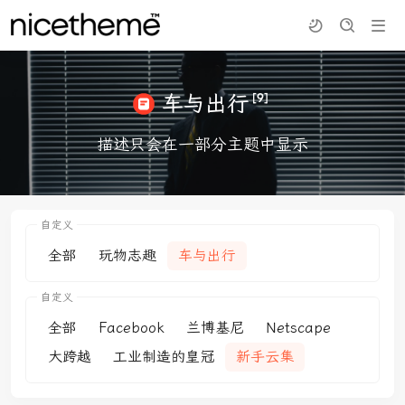
[9]
车与出行
描述只会在一部分主题中显示
自定义
全部
玩物志趣
车与出行
自定义
全部
Facebook
兰博基尼
Netscape
大跨越
工业制造的皇冠
新手云集