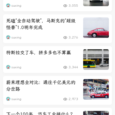
suxing
3,055
死磕“全自动驾驶”，马斯克的“超级
怪兽”1.0明年完成
suxing
3,276
特斯拉交了车，拼多多也不算赢
suxing
3,344
蔚来理想全对比：通往千亿美元的
分岔路
suxing
2,973
下一个100年，汽车工业拼什么？