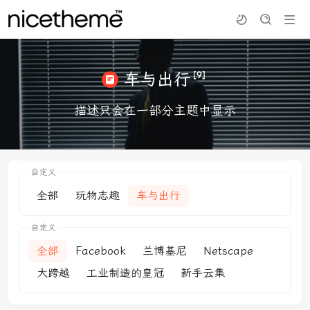
[9]
车与出行
描述只会在一部分主题中显示
自定义
全部
玩物志趣
车与出行
自定义
全部
Facebook
兰博基尼
Netscape
大跨越
工业制造的皇冠
新手云集