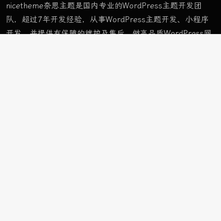
nicetheme奈思主题是国内专业的WordPress主题开发团
队，超过7年开发经验，从事WordPress主题开发、小程序
开发，并提供有保障的维护及售后。做高品质WordPress网
站认准nicetheme奈思主题。
栏目
首页样式
样式 A
样式 B
样式 C
ApolloTWO
栏目
车与出行
前沿科技
玩物志趣
页面
网址导航
精选栏目
购买主题
栏目
首页样式
样式 A
样式 B
样式 C
ApolloTWO
前沿科技
玩物志趣
车与出行
精选栏目
示例页面
网址导航
购买主题