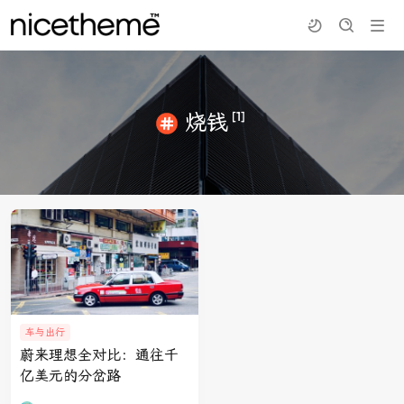
[1]
烧钱
车与出行
蔚来理想全对比：通往千
亿美元的分岔路