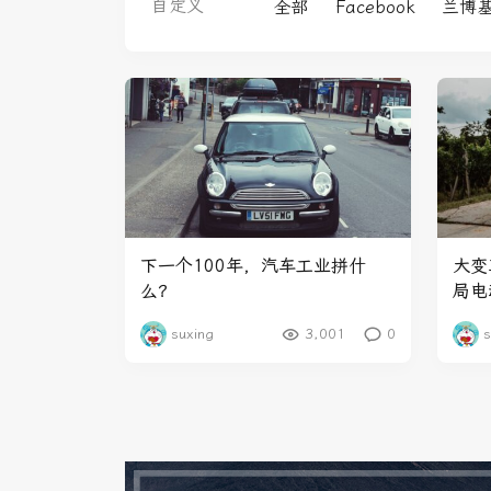
自定义
全部
Facebook
兰博
下一个100年，汽车工业拼什
大变
么？
局电
suxing
3,001
0
s