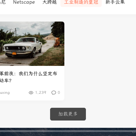
基尼
Netscape
大跨越
工业制造的皇冠
新手云集
革前夜：我们为什么坚定布
动车？
uxing
1,239
0
加载更多