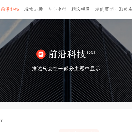
前沿科技
玩物志趣
车与出行
精选栏目
示例页面
购买
前沿科技
[30]
描述只会在一部分主题中显示
行