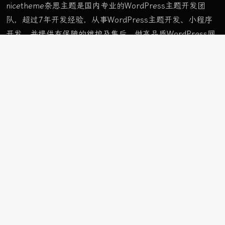
nicetheme奈思主题是国内专业的WordPress主题开发团
队，超过7年开发经验，从事WordPress主题开发、小程序
开发，并提供有保障的维护及售后。做高品质WordPress网
站认准nicetheme奈思主题。
栏目
首页样式
样式 A
样式 B
样式 C
ApolloTWO
栏目
车与出行
前沿科技
玩物志趣
页面
网址导航
精选栏目
购买主题
栏目
首页样式
样式 A
样式 B
样式 C
ApolloTWO
前沿科技
玩物志趣
车与出行
精选栏目
示例页面
网址导航
购买主题