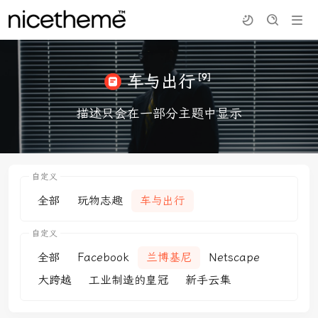
[9]
车与出行
描述只会在一部分主题中显示
自定义
全部
玩物志趣
车与出行
自定义
全部
Facebook
兰博基尼
Netscape
大跨越
工业制造的皇冠
新手云集