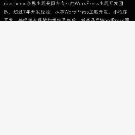
nicetheme奈思主题是国内专业的WordPress主题开发团
队，超过7年开发经验，从事WordPress主题开发、小程序
开发，并提供有保障的维护及售后。做高品质WordPress网
站认准nicetheme奈思主题。
栏目
首页样式
样式 A
样式 B
样式 C
ApolloTWO
栏目
车与出行
前沿科技
玩物志趣
页面
网址导航
精选栏目
购买主题
栏目
首页样式
样式 A
样式 B
样式 C
ApolloTWO
前沿科技
玩物志趣
车与出行
精选栏目
示例页面
网址导航
购买主题