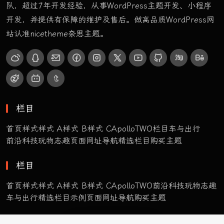
队，超过7年开发经验，从事WordPress主题开发、小程序
开发，并提供有保障的维护及售后。做高品质WordPress网
站认准nicetheme奈思主题。
栏目
首页样式
样式 A
样式 B
样式 C
ApolloTWO
栏目
车与出行
前沿科技
玩物志趣
页面
网址导航
精选栏目
购买主题
栏目
首页样式
样式 A
样式 B
样式 C
ApolloTWO
前沿科技
玩物志趣
车与出行
精选栏目
示例页面
网址导航
购买主题
9
71