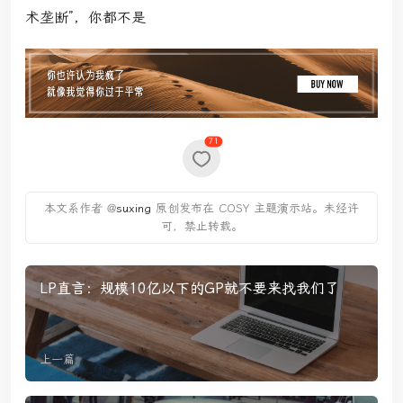
术垄断”，你都不是
71
本文系作者 @
suxing
原创发布在 COSY 主题演示站。未经许
可，禁止转载。
LP直言：规模10亿以下的GP就不要来找我们了
上一篇