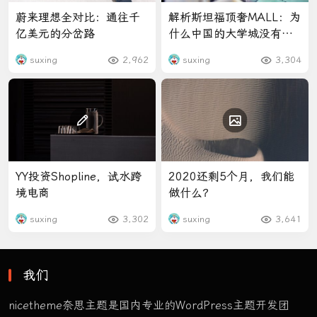
蔚来理想全对比：通往千
解析斯坦福顶奢MALL：为
亿美元的分岔路
什么中国的大学城没有高
端商场？
suxing
2,962
suxing
3,304
YY投资Shopline，试水跨
2020还剩5个月，我们能
境电商
做什么？
suxing
3,302
suxing
3,641
我们
nicetheme奈思主题是国内专业的WordPress主题开发团