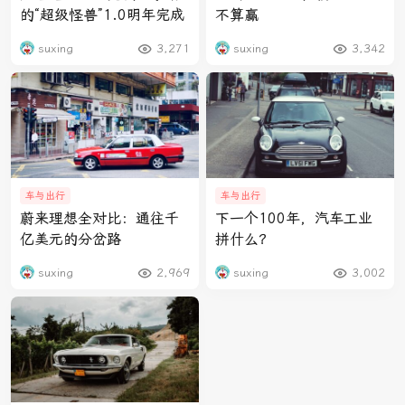
的“超级怪兽”1.0明年完成
不算赢
suxing
3,271
suxing
3,342
车与出行
车与出行
蔚来理想全对比：通往千
下一个100年，汽车工业
亿美元的分岔路
拼什么？
suxing
2,969
suxing
3,002