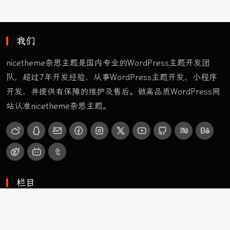
我们
nicetheme奈思主题是国内专业的WordPress主题开发团
队，超过7年开发经验，从事WordPress主题开发、小程序
开发，并提供有保障的维护及售后。做高品质WordPress网
站认准nicetheme奈思主题。
栏目
首页样式
样式 A
样式 B
样式 C
ApolloTWO
栏目
车与出行
前沿科技
玩物志趣
页面
网址导航
精选栏目
购买主题