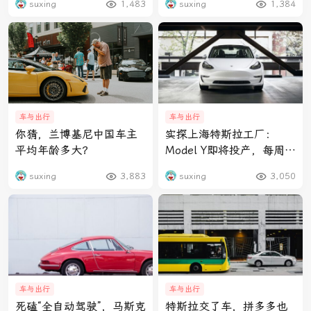
suxing
1,483
suxing
1,384
车与出行
车与出行
你猜，兰博基尼中国车主
实探上海特斯拉工厂：
平均年龄多大？
Model Y即将投产，每周
200名应聘者涌入
suxing
3,883
suxing
3,050
车与出行
车与出行
死磕“全自动驾驶”，马斯克
特斯拉交了车，拼多多也