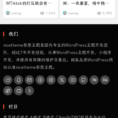
对Tiktok的打压就会有多
湖：一夜暴富、暗中捣鬼
狠
和一场赌注
suxing
1,543
suxing
5,900
我们
nicetheme奈思主题是国内专业的WordPress主题开发团
队，超过7年开发经验，从事WordPress主题开发、小程序
开发，并提供有保障的维护及售后。做高品质WordPress网
站认准nicetheme奈思主题。
栏目
首页样式
样式 A
样式 B
样式 C
ApolloTWO
栏目
车与出行