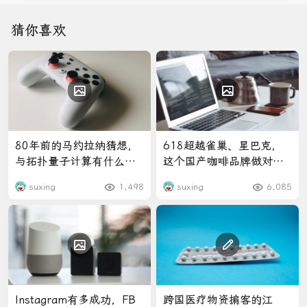
猜你喜欢
80年前的马约拉纳猜想，
618超越雀巢、星巴克，
与拓扑量子计算有什么关
这个国产咖啡品牌做对了
系？
什么？
suxing
1,498
suxing
6,085
Instagram有多成功，FB
跨国医疗物资掮客的江