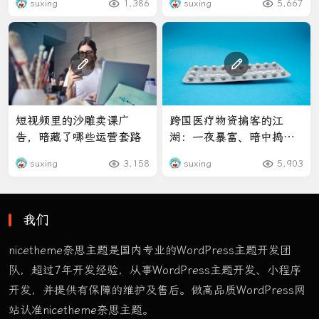
suxing
1,386
suxing
5,667
短视频里的沙雕卖课广
跨国医疗物资掮客的江
告，暗藏了哪些运营套路
湖：一夜暴富、暗中捣鬼
和一场赌注
suxing
3,158
suxing
5,903
我们
nicetheme奈思主题是国内专业的WordPress主题开发团
队，超过7年开发经验，从事WordPress主题开发、小程序
开发，并提供有保障的维护及售后。做高品质WordPress网
站认准nicetheme奈思主题。