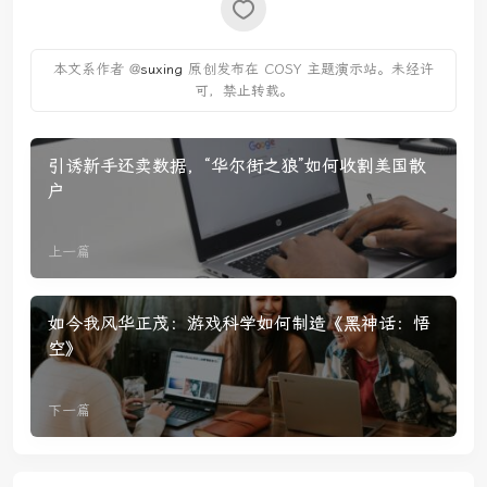
本文系作者 @
suxing
原创发布在 COSY 主题演示站。未经许
可，禁止转载。
引诱新手还卖数据，“华尔街之狼”如何收割美国散
户
上一篇
如今我风华正茂：游戏科学如何制造《黑神话：悟
空》
下一篇