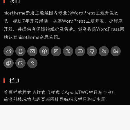
我们
nicetheme奈思主题是国内专业的WordPress主题开发团
队，超过7年开发经验，从事WordPress主题开发、小程序
开发，并提供有保障的维护及售后。做高品质WordPress网
站认准nicetheme奈思主题。
栏目
首页样式
样式 A
样式 B
样式 C
ApolloTWO
栏目
车与出行
前沿科技
玩物志趣
页面
网址导航
精选栏目
购买主题
3
栏目
首页样式
样式 A
样式 B
样式 C
ApolloTWO
前沿科技
玩物志趣