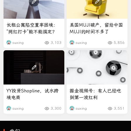
长租公寓陷空置率困境：
美国MUJI破产，留给中国
“网红打卡”能不能搞定？
MUJI的时间不多了
suxing
3,103
suxing
5,856
YY投资Shopline，试水跨
掘金视频号：有人已经吃
境电商
到第一波红利
suxing
3,300
suxing
3,551