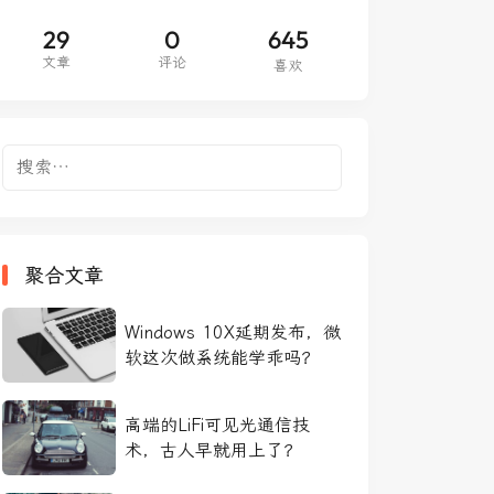
29
0
645
文章
评论
喜欢
搜
索：
聚合文章
Windows 10X延期发布，微
软这次做系统能学乖吗？
高端的LiFi可见光通信技
术，古人早就用上了？