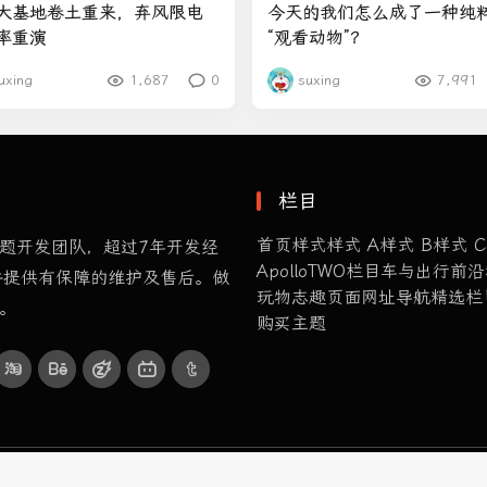
大基地卷土重来，弃风限电
今天的我们怎么成了一种纯
率重演
“观看动物”？
uxing
1,687
0
suxing
7,991
栏目
首页样式
样式 A
样式 B
样式 C
ss主题开发团队，超过7年开发经
ApolloTWO
栏目
车与出行
前沿
，并提供有保障的维护及售后。做
玩物志趣
页面
网址导航
精选栏
题。
购买主题
 by
nicetheme
.