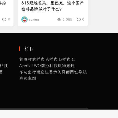
粹的
618超越雀巢、星巴克，这个国产
咖啡品牌做对了什么？
9
suxing
6,085
0
栏目
首页样式
样式 A
样式 B
样式 C
科技
ApolloTWO
前沿科技
玩物志趣
目
车与出行
精选栏目
示例页面
网址导航
购买主题