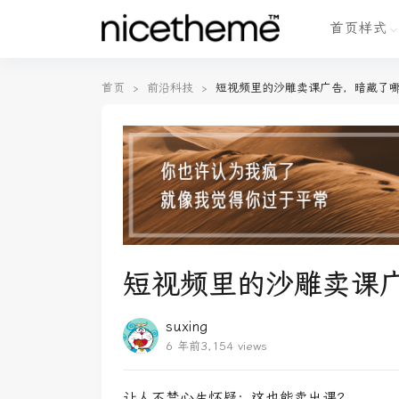
首页样式
首页
›
前沿科技
›
短视频里的沙雕卖课广告，暗藏了
短视频里的沙雕卖课
suxing
6 年前
3,154 views
让人不禁心生怀疑：这也能卖出课？