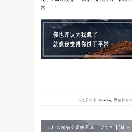
案……”
本文系作者 @
suxing
原创发布在
长租公寓陷空置率困境：“网红打卡”能不