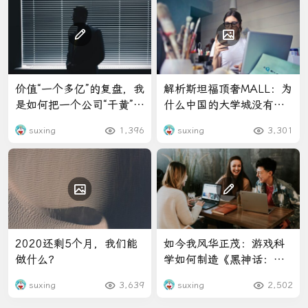
价值“一个多亿”的复盘，我
解析斯坦福顶奢MALL：为
是如何把一个公司“干黄”了
什么中国的大学城没有高
的
端商场？
suxing
1,396
suxing
3,301
2020还剩5个月，我们能
如今我风华正茂：游戏科
做什么？
学如何制造《黑神话：悟
空》
suxing
3,639
suxing
2,502